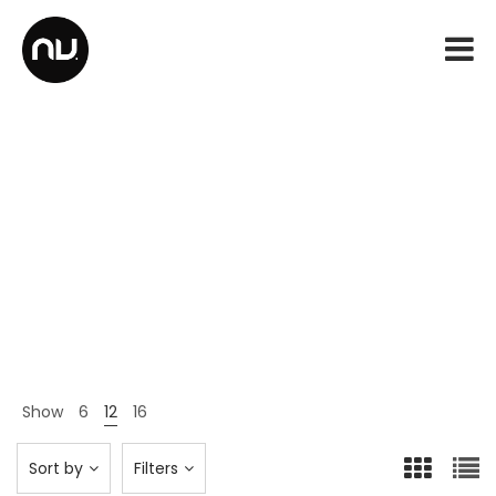
Serigraphy
Home
Products
Serigraphy
>
>
Show
6
12
16
Sort by
Filters