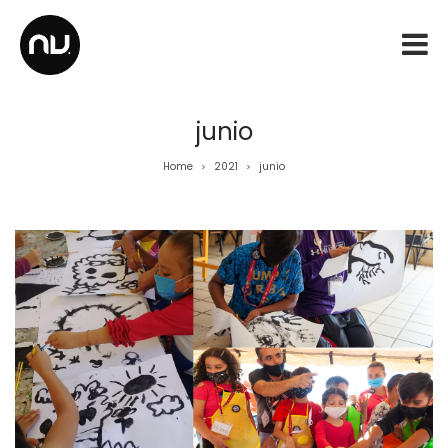
junio
Home
2021
junio
>
>