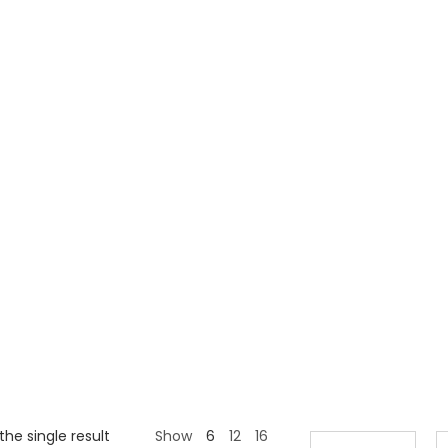
Home
>
he single result
Show
6
12
16