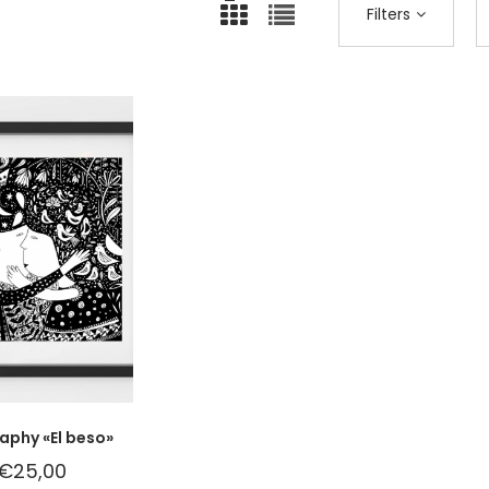
Filters
aphy «El beso»
€
25,00