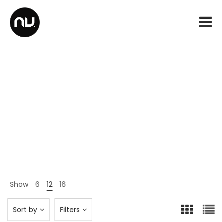
Serigraphy
Home
Products
Serigraphy
>
>
Show
6
12
16
Sort by
Filters