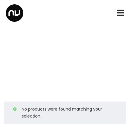
Serigraphy
Home
Products
Serigraphy
>
>
No products were found matching your
selection.